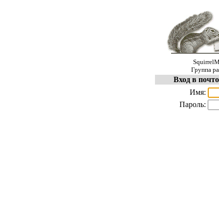
SquirrelM
Группа ра
Вход в почт
Имя:
Пароль: